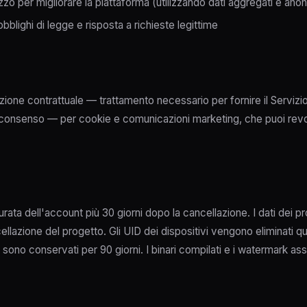
lizzo per migliorare la piattaforma (utilizzando dati aggregati e anon
blighi di legge e risposta a richieste legittime
cuzione contrattuale — trattamento necessario per fornire il Servizi
) consenso — per cookie e comunicazioni marketing, che puoi revo
urata dell'account più 30 giorni dopo la cancellazione. I dati dei pr
ellazione del progetto. Gli UID dei dispositivi vengono eliminati q
 sono conservati per 90 giorni. I binari compilati e i watermark ass