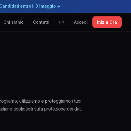
Candidati entro il 31 maggio →
Chi siamo
Contatti
Accedi
Inizia Ora
EN
cogliamo, utilizziamo e proteggiamo i tuoi
liane applicabili sulla protezione dei dati.