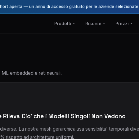
ohort aperta — un anno di accesso gratuito per le aziende selezionate
Prodotti
Risorse
Prezzi
, ML embedded e reti neurali.
Rileva Cio' che i Modelli Singoli Non Vedono
' diverse. La nostra mesh gerarchica usa sensibilita' temporali div
8.4% rispetto ad architetture uniformi.