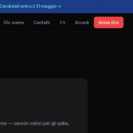
Candidati entro il 31 maggio →
Chi siamo
Contatti
Accedi
Inizia Ora
EN
erse — sensori veloci per gli spike,